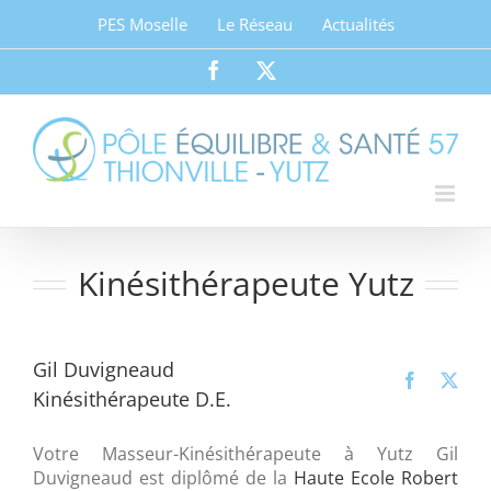
Passer
PES Moselle
Le Réseau
Actualités
au
contenu
Facebook
X
Kinésithérapeute Yutz
Gil Duvigneaud
Kinésithérapeute D.E.
Votre Masseur-Kinésithérapeute à Yutz Gil
Duvigneaud est diplômé de la
Haute Ecole Robert