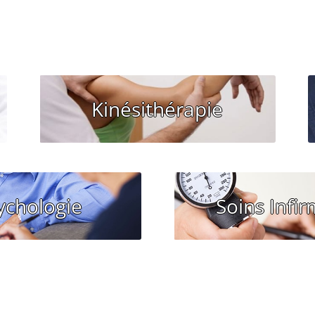
Vous souhaitez un RDV avec
Kinésithérapie
un Kinésithérapeute?
03.82.85.41.58
ouhaitez un RDV
Vous souhaitez
ychologie
Soins Infir
NOUS CONTACTER
e Psychologue ?
pour des Soins In
.86.25.09.13
03.82.54.24.52
S CONTACTER
NOUS CONTACTE