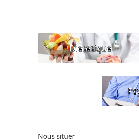
Vous souhaitez un RDV avec
Diététique
une Diététicienne?
06.42.95.33.29
Vous s
Ps
NOUS CONTACTER
avec un
07
Nous situer
NOU