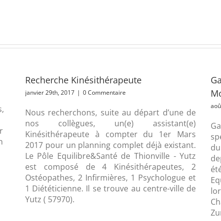
Recherche Kinésithérapeute
Ga
Mo
janvier 29th, 2017
|
0 Commentaire
aoû
s,
Nous recherchons, suite au départ d’une de
nos collègues, un(e) assistant(e)
Ga
r
Kinésithérapeute à compter du 1er Mars
sp
n
2017 pour un planning complet déjà existant.
du
Le Pôle Equilibre&Santé de Thionville - Yutz
de
est composé de 4 Kinésithérapeutes, 2
ét
Ostéopathes, 2 Infirmières, 1 Psychologue et
Eq
1 Diététicienne. Il se trouve au centre-ville de
l
Yutz ( 57970).
Ch
Zu