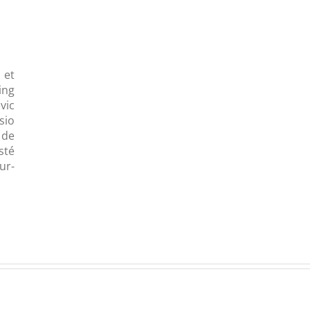
 et
ing
vic
sio
 de
sté
ur-