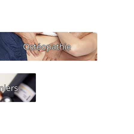
Vous souhaitez un RDV avec
Ostéopathie
un Ostéopathe?
09.86.79.17.61
 un RDV
miers
NOUS CONTACTER
firmiers ?
R