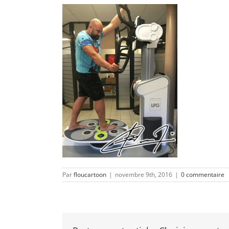
Par
floucartoon
|
novembre 9th, 2016
|
0 commentaire