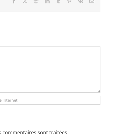
Facebook
X
Reddit
LinkedIn
Tumblr
Pinterest
Vk
Email
os commentaires sont traitées
.