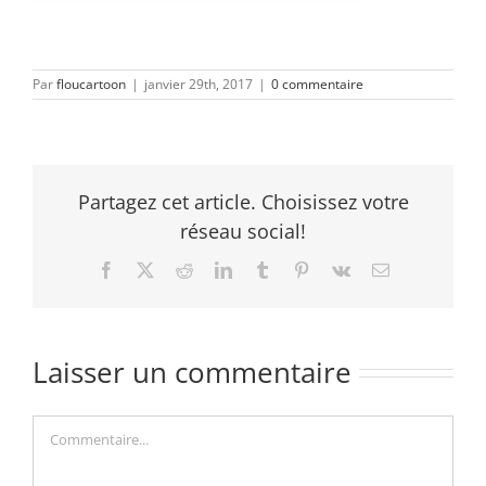
Par
floucartoon
|
janvier 29th, 2017
|
0 commentaire
Partagez cet article. Choisissez votre
réseau social!
Facebook
X
Reddit
LinkedIn
Tumblr
Pinterest
Vk
Email
Laisser un commentaire
Commentaire